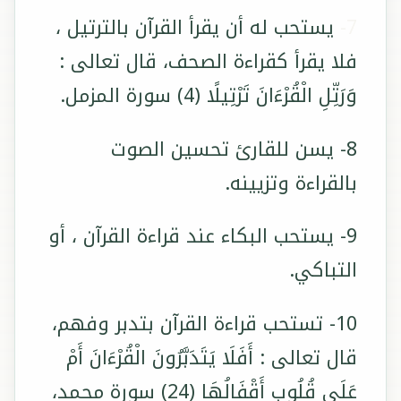
7-
يستحب له أن يقرأ القرآن بالترتيل ،
فلا يقرأ كقراءة الصحف، قال تعالى :
وَرَتِّلِ الْقُرْءَانَ تَرْتِيلًا (4) سورة المزمل.
8- يسن للقارئ تحسين الصوت
بالقراءة وتزيينه.
9- يستحب البكاء عند قراءة القرآن ، أو
التباكي.
10- تستحب قراءة القرآن بتدبر وفهم،
قال تعالى : أَفَلَا يَتَدَبَّرُونَ الْقُرْءَانَ أَمْ
عَلَى قُلُوبِ أَقْفَالُهَا (24) سورة محمد،