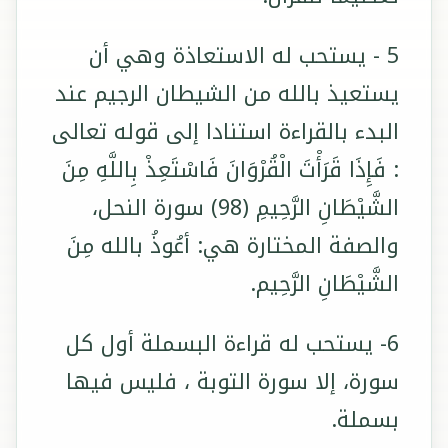
5 - يستحب له الاستعاذة وهي أن
يستعيذ بالله من الشيطان الرجيم عند
البدء بالقراءة استنادا إلى قوله تعالى
: فَإِذَا قَرَأْتَ الْقُرْوَانَ فَاسْتَعِذْ بِاللَّهِ مِنَ
الشَّيْطَانِ الرَّحِيمِ (98) سورة النحل،
والصفة المختارة هي: أعُوذُ بالله مِنَ
الشَّيْطَانِ الرَّحِيم.
6- يستحب له قراءة البسملة أول كل
سورة، إلا سورة التوبة ، فليس فيها
بسملة.