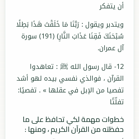
أن يتفكر
ويتدبر ويقول : رَبَّنَا مَا خَلَقْتَ هَذَا بَطِلًا
سُبْحَنَكَ فَقِنَا عَذَابَ النَّارِ) (191) سورة
آل عمران.
12- قال رسول الله ﷺ : تعاهدوا
القرآن ، فوالذي نفسي بيده لهو أشد
تفصيا من الإبل في عقلها » . تفصيًا:
تفلّتًا
خطوات مهمة لكي تحافظ على ما
حفظته من القرآن الكريم ، ومنها :