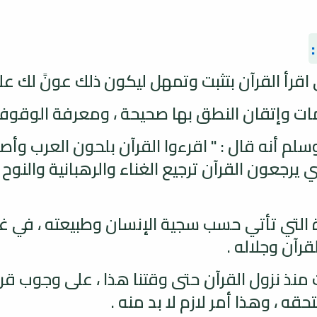
 اقرأ القرآن بتثبت وتمهل ليكون ذلك عونً لك عل
كلمات وإتقان النطق بها صحيحة ، ومعرفة الوقوف 
 وسلم أنه قال : " اقرءوا القرآن بلحون العرب و
يرجعون القرآن ترجيع الغناء والرهبانية والنوح
ءة التي تأتي حسب سجية الإنسان وطبيعته ، في غي
قرآن وجلاله .
ت منذ نزول القرآن حتى وقتنا هذا ، على وجوب 
 ، وهذا أمر لازم لا بد منه .