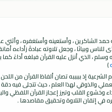
حمد الشاكرين ، وأستعينه وأستغفره ، وأثني علي
لناس وبيانًا ، وجعل تلاوته عبادةً زأداءه أمانة ،
 وسلم ، الذي أنزل عليه القرآن فبلغه أداءً كما 
)
م الشرعية إذ بببببه تصان ألفاظ القرآن من اللح
 العملي والذوقي لهذا العلم ، حيث تتجلى فيه دق
ء وخشوع القلب وتبرز إعجاز القرآن اللفظي والب
ثره في إتقان التلاوة وتحقيق مقاصدها .