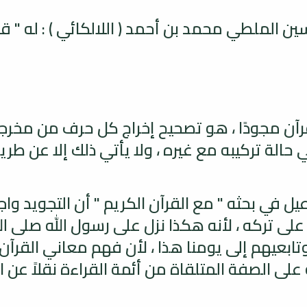
ن الملطي محمد بن أحمد ( اللالكائي ) : له " 
رآن مجودًا ، هو تصحيح إخراج كل حرف من مخرج
 حالة تركيبه مع غيره ، ولا يأتي ذلك إلا عن 
 في بحثه " مع القرآن الكريم " أن التجويد واج
 على تركه ، لأنه هكذا نزل على رسول الله صلى ال
ن وتابعيهم إلى يومنا هذا ، لأن فهم معاني القرآ
ى الصفة المتلقاة من أئمة القراءة نقلاً عن ال